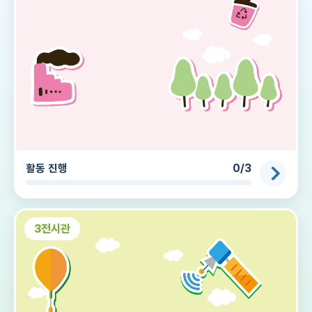
활동 진행
0/3
3전시관